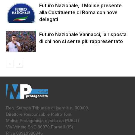
Futuro Nazionale, il Molise presente
alla Costituente di Roma con nove
delegati
Futuro Nazionale Vannacci, la risposta
di chi non si sente più rappresentato
Reg. Stampa Tribunale di Isernia n. 300/09
Direttore Responsabile Pietro Tonti
Molise Protagonista è edito da PUBLIT
Via Veneto SNC 86070 Fornelli (IS)
P.Iva 00919980946