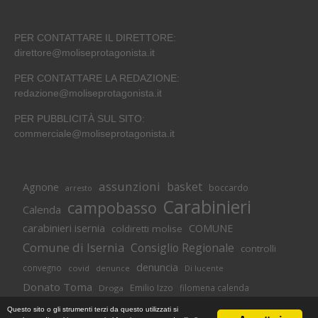
PER CONTATTARE IL DIRETTORE:
direttore@moliseprotagonista.it
PER CONTATTARE LA REDAZIONE:
redazione@moliseprotagonista.it
PER PUBBLICITÀ SUL SITO:
commerciale@moliseprotagonista.it
assunzioni
basket
Agnone
boccardo
arresto
Carabinieri
campobasso
Calenda
carabinieri isernia
COMUNE
coldiretti molise
Comune di Isernia
Consiglio Regionale
controlli
denuncia
convegno
covid
Di lucente
denunce
Donato Toma
Emilio Izzo
filomena calenda
Droga
Isernia
molise
lavoro
magnolia
M5S
Questo sito o gli strumenti terzi da questo utilizzati si