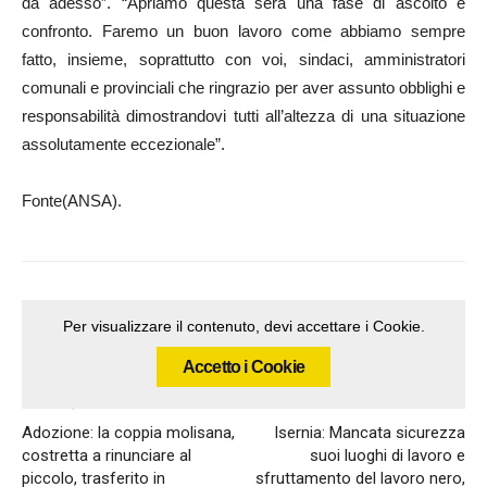
da adesso”. “Apriamo questa sera una fase di ascolto e
confronto. Faremo un buon lavoro come abbiamo sempre
fatto, insieme, soprattutto con voi, sindaci, amministratori
comunali e provinciali che ringrazio per aver assunto obblighi e
responsabilità dimostrandovi tutti all’altezza di una situazione
assolutamente eccezionale”.
Fonte(ANSA).
Per visualizzare il contenuto, devi accettare i Cookie.
Accetto i Cookie
Articolo precedente
Articolo successivo
Adozione: la coppia molisana,
Isernia: Mancata sicurezza
costretta a rinunciare al
suoi luoghi di lavoro e
piccolo, trasferito in
sfruttamento del lavoro nero,