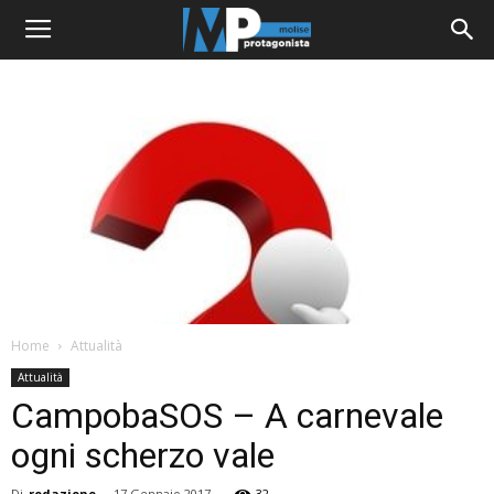
Home
Attualità
Attualità
CampobaSOS – A carnevale
ogni scherzo vale
Di
redazione
-
17 Gennaio 2017
32