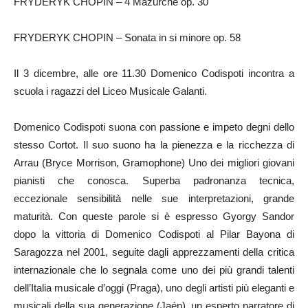
FRYDERYK CHOPIN – 4 Mazurche op. 30
FRYDERYK CHOPIN – Sonata in si minore op. 58
Il 3 dicembre, alle ore 11.30 Domenico Codispoti incontra a
scuola i ragazzi del Liceo Musicale Galanti.
Domenico Codispoti suona con passione e impeto degni dello
stesso Cortot. Il suo suono ha la pienezza e la ricchezza di
Arrau (Bryce Morrison, Gramophone) Uno dei migliori giovani
pianisti che conosca. Superba padronanza tecnica,
eccezionale sensibilità nelle sue interpretazioni, grande
maturità. Con queste parole si è espresso Gyorgy Sandor
dopo la vittoria di Domenico Codispoti al Pilar Bayona di
Saragozza nel 2001, seguite dagli apprezzamenti della critica
internazionale che lo segnala come uno dei più grandi talenti
dell’Italia musicale d’oggi (Praga), uno degli artisti più eleganti e
musicali della sua generazione (Jaén), un esperto narratore di