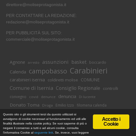
direttore@moliseprotagonista.it
PER CONTATTARE LA REDAZIONE:
redazione@moliseprotagonista.it
PER PUBBLICITÀ SUL SITO:
commerciale@moliseprotagonista.it
assunzioni
basket
Agnone
boccardo
arresto
Carabinieri
campobasso
Calenda
carabinieri isernia
COMUNE
coldiretti molise
Comune di Isernia
Consiglio Regionale
controlli
denuncia
convegno
covid
Di lucente
denunce
Donato Toma
Emilio Izzo
filomena calenda
Droga
Isernia
molise
lavoro
magnolia
M5S
Questo sito o gli strumenti terzi da questo utilizzati si
Accetto i
avvalgono di cookie necessari al funzionamento ed utili alle
Occupazione
neuromed
polizia di stato
polizia
Cookie
finalità illustrate nella cookie policy. Se vuoi saperne di più o
© Copyright 2018 -
Informativa Cookie
|
Privacy Policy
negare il consenso a tutti o ad alcuni cookie, consulta
Pozzilli
presidente toma
regione
MoliseProtagonista | Web Agency
l'informativa Cookie al
seguente link
. Se, invece, vuoi leggere