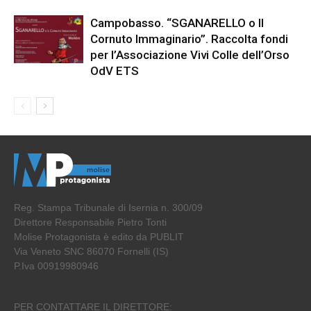
Campobasso. “SGANARELLO o Il
Cornuto Immaginario”. Raccolta fondi
per l’Associazione Vivi Colle dell’Orso
OdV ETS
Reg. Stampa Tribunale di Isernia n. 300/09
Direttore Responsabile Pietro Tonti
Molise Protagonista è edito da PUBLIT
Via Veneto SNC 86070 Fornelli (IS)
P.Iva 00919980946
PER CONTATTARE IL DIRETTORE: