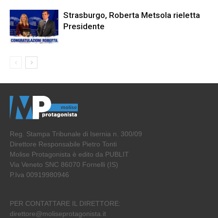
Strasburgo, Roberta Metsola rieletta
Presidente
Reg. Stampa Tribunale di Isernia n. 300/09
Direttore Responsabile Pietro Tonti
Molise Protagonista è edito da PUBLIT
Via Veneto SNC 86070 Fornelli (IS)
P.Iva 00919980946
PER CONTATTARE IL DIRETTORE:
direttore@moliseprotagonista.it