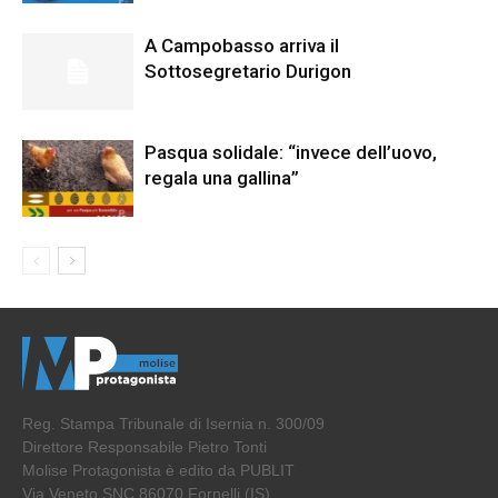
A Campobasso arriva il
Sottosegretario Durigon
Pasqua solidale: “invece dell’uovo,
regala una gallina”
Reg. Stampa Tribunale di Isernia n. 300/09
Direttore Responsabile Pietro Tonti
Molise Protagonista è edito da PUBLIT
Via Veneto SNC 86070 Fornelli (IS)