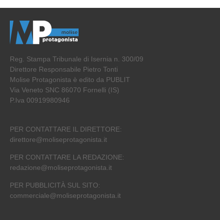
Reg. Stampa Tribunale di Isernia n. 300/09
Direttore Responsabile Pietro Tonti
Molise Protagonista è edito da PUBLIT
Via Veneto SNC 86070 Fornelli (IS)
P.Iva 00919980946
PER CONTATTARE IL DIRETTORE:
direttore@moliseprotagonista.it
PER CONTATTARE LA REDAZIONE:
redazione@moliseprotagonista.it
PER PUBBLICITÀ SUL SITO:
commerciale@moliseprotagonista.it