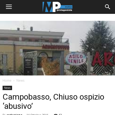
Home
News
News
Campobasso, Chiuso ospizio
‘abusivo’
Di
redazione
-
14 Ottobre 2016
62