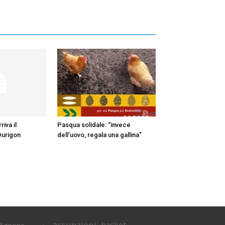
iva il
Pasqua solidale: “invece
Durigon
dell’uovo, regala una gallina”
assunzioni
basket
Agnone