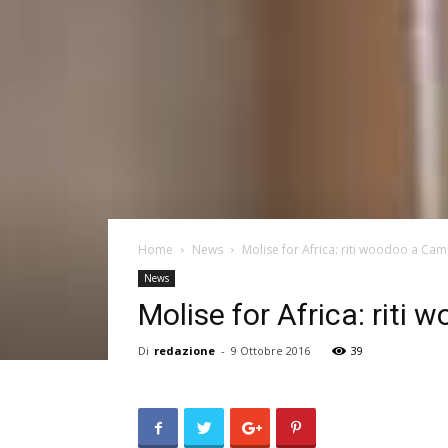
Home
News
Molise for Africa: riti woodoo a C
News
Molise for Africa: rit
Di
redazione
-
9 Ottobre 2016
39