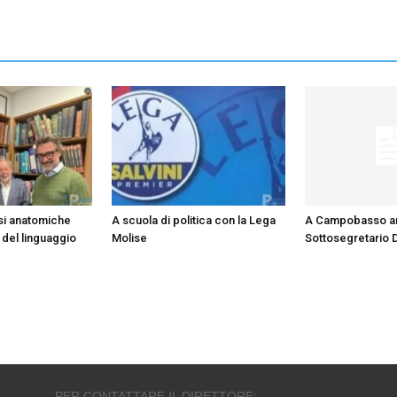
si anatomiche
A scuola di politica con la Lega
A Campobasso arr
 del linguaggio
Molise
Sottosegretario 
PER CONTATTARE IL DIRETTORE: