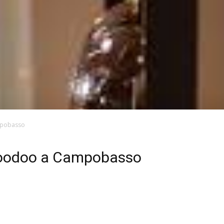
ampobasso
i woodoo a Campobasso