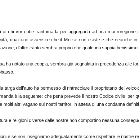
cchi di chi vorrebbe frantumarla per aggregarla ad una macroregione
uinità, qualcuno asserisce che il Molise non esiste e che neanche i
polazione, d’altro canto sembra proprio che qualcuno sappia benissim
iesa ha notato una coppia, sembra già segnalata in precedenza alle forz
obasso.
a targa dell’auto ha permesso di rintracciare il proprietario del veico
anda è la seguente: che pena prevede il nostro Codice civile per que
e molti altri vagano sui nostri territori in attesa di una condanna definit
ltura e religioni diverse dalle nostre non comportino nessuna conseg
zioni e se non insegniamo adeguatamente come rispettare le nostre re