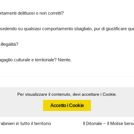
amenti delittuosi o non corretti?
sedendo su qualsiasi comportamento sbagliato, pur di giustificare q
llegalità?
glio culturale e territoriale? Niente.
Per visualizzare il contenuto, devi accettare i Cookie.
Accetto i Cookie
binieri in tutto il territorio
Il Ditoriale – Il Molise ber