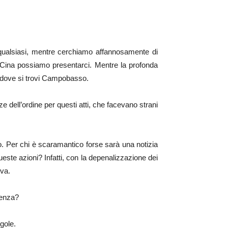
 qualsiasi, mentre cerchiamo affannosamente di
n Cina possiamo presentarci. Mentre la profonda
o dove si trovi Campobasso.
e dell’ordine per questi atti, che facevano strani
lo. Per chi è scaramantico forse sarà una notizia
ste azioni? Infatti, con la depenalizzazione dei
iva.
uenza?
gole.