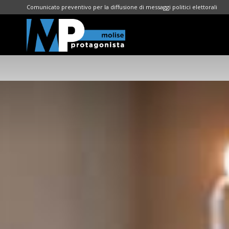
Comunicato preventivo per la diffusione di messaggi politici elettorali
Molise
Protagonista