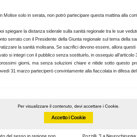
ò in Molise solo in serata, non potrò partecipare questa mattina alla c
oi spiegare la distanza siderale sulla sanità regionale tra le sue vedu
nto serrato con il Presidente della Giunta regionale sul tema della sa
tizzare la sanità molisana. Se sacrifici devono essere, allora questi 
ivato si integri con il pubblico senza sostituirlo, in ossequio all’articolo
 prossimi giorni, ma senza soluzioni chiare e nitide sotto questo pr
vedì 31 marzo parteciperò convintamente alla fiaccolata in difesa della
Per visualizzare il contenuto, devi accettare i Cookie.
Accetto i Cookie
rcato del sesso in regione non
Pozzilli. “La Neurochirurgia