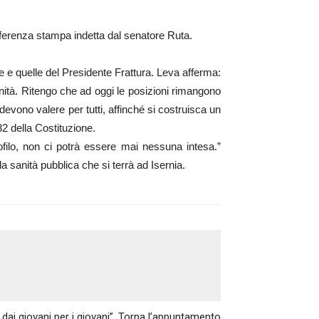
onferenza stampa indetta dal senatore Ruta.
te e quelle del Presidente Frattura. Leva afferma:
nità. Ritengo che ad oggi le posizioni rimangono
devono valere per tutti, affinché si costruisca un
 32 della Costituzione.
ofilo, non ci potrà essere mai nessuna intesa.”
 sanità pubblica che si terrà ad Isernia.
Articolo successivo
: dai giovani per i giovani”. Torna l’appuntamento