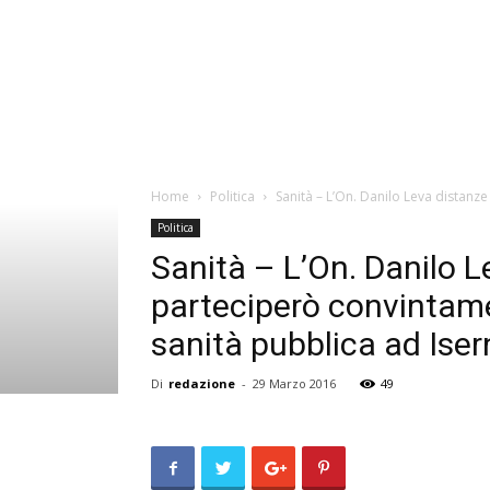
Home
Politica
Sanità – L’On. Danilo Leva distanze 
Politica
Sanità – L’On. Danilo Le
parteciperò convintamen
sanità pubblica ad Iser
Di
redazione
-
29 Marzo 2016
49