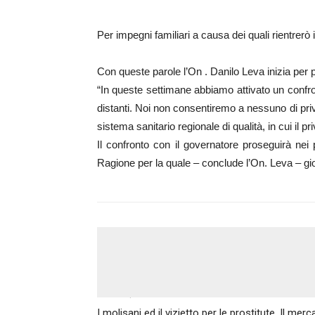
Per impegni familiari a causa dei quali rientrer
Con queste parole l’On . Danilo Leva inizia per p
“In queste settimane abbiamo attivato un confro
distanti. Noi non consentiremo a nessuno di priva
sistema sanitario regionale di qualità, in cui il pr
Il confronto con il governatore proseguirà nei
Ragione per la quale – conclude l’On. Leva – gio
Articolo precedente
I molisani ed il vizietto per le prostitute. Il me