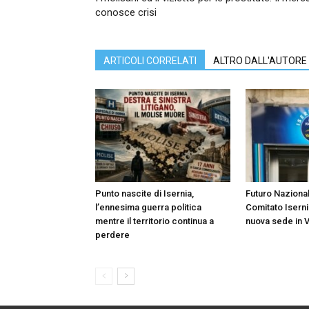
conosce crisi
ARTICOLI CORRELATI
ALTRO DALL'AUTORE
Punto nascite di Isernia,
Futuro Nazional
l’ennesima guerra politica
Comitato Iserni
mentre il territorio continua a
nuova sede in V
perdere