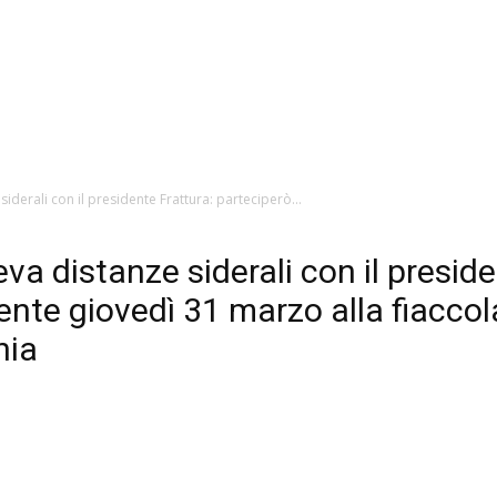
siderali con il presidente Frattura: parteciperò...
va distanze siderali con il preside
te giovedì 31 marzo alla fiaccola
nia